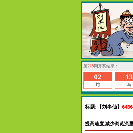
标题:【刘半仙】
646
提高速度,减少浏览流