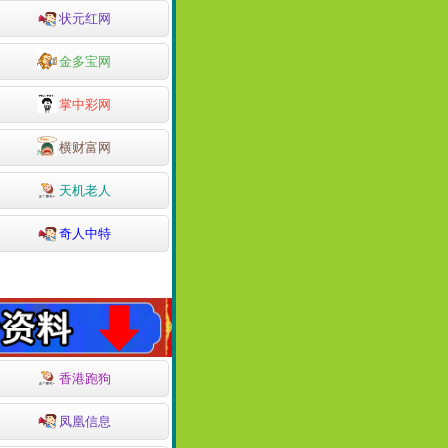
状元红网
金多宝网
掌中彩网
横财富网
天机老人
奇人中特
香港跑狗
凤凰信息