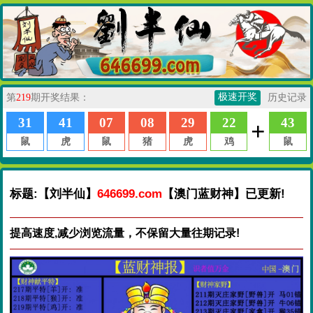
标题:【刘半仙】
646699.com
【澳门蓝财神】已更新!
提高速度,减少浏览流量，不保留大量往期记录!