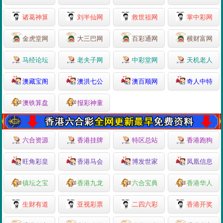
诸葛神算
刘半仙网
救世祖网
掌中彩网
金虎堂网
大三巴网
百彩通网
横财富网
马经论坛
老夫子网
中彩堂网
天机老人
澳藏宝阁
澳洪七公
澳百顺网
奇人中特
澳铁算盘
报彩神童
六合资源
香港挂牌
特区总站
香港跑狗
旺角彩皇
香港马会
博发世家
凤凰信息
镇坛之宝
香港九龙
六合宝典
香港华人
生财有道
亚视彩票
二四六彩
香港开奖