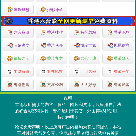
澳铁算盘
报彩神童
六合资源
香港挂牌
特区总站
香港跑狗
旺角彩皇
香港马会
博发世家
凤凰信息
镇坛之宝
香港九龙
六合宝典
香港华人
生财有道
亚视彩票
二四六彩
香港开奖
香港创富
六叔公网
天天好彩
香港彩富
说明
本论坛所提供的内容、资料、图片和资讯，只应用在合法
的⑥合彩资料探讨，暂不适用于其它，外围博彩和使用。
特此声明！
论坛免责声明：以上所有广告内容均为赞助商提供，本站
不对其经营行为负责。浏览或使用者须自行承担有关责