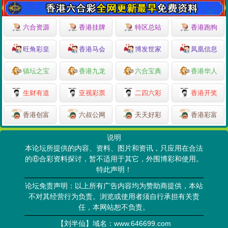
六合资源
香港挂牌
特区总站
香港跑狗
旺角彩皇
香港马会
博发世家
凤凰信息
镇坛之宝
香港九龙
六合宝典
香港华人
生财有道
亚视彩票
二四六彩
香港开奖
香港创富
六叔公网
天天好彩
香港彩富
说明
本论坛所提供的内容、资料、图片和资讯，只应用在合法
的⑥合彩资料探讨，暂不适用于其它，外围博彩和使用。
特此声明！
论坛免责声明：以上所有广告内容均为赞助商提供，本站
不对其经营行为负责。浏览或使用者须自行承担有关责
任，本网站恕不负责。
【刘半仙】域名：www.646699.com