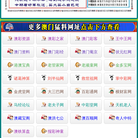
澳彩资源
澳彩之家
澳门彩客
王中王网
澳门资料
澳门彩经
澳门葡京
状元红网
港澳宝典
老管家网
老顽童网
金多宝网
诸葛神算
刘半仙网
救世祖网
掌中彩网
金虎堂网
大三巴网
百彩通网
横财富网
马经论坛
老夫子网
中彩堂网
天机老人
澳藏宝阁
澳洪七公
澳百顺网
奇人中特
澳铁算盘
报彩神童