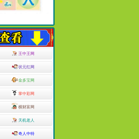
王中王网
状元红网
金多宝网
掌中彩网
横财富网
天机老人
奇人中特