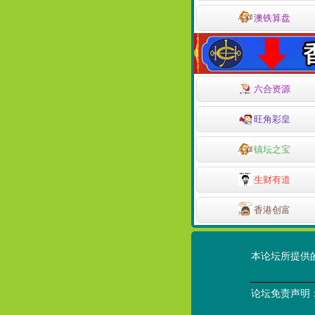
澳铁算盘
六合资源
旺角彩皇
镇坛之宝
生财有道
香港创富
本论坛所提供
论坛免责声明