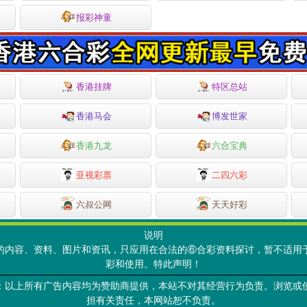
报彩神童
香港挂牌
特区总站
香港马会
博发世家
香港九龙
六合宝典
亚视彩票
二四六彩
六叔公网
天天好彩
说明
的内容、资料、图片和资讯，只应用在合法的⑥合彩资料探讨，暂不适用
彩和使用。特此声明！
：以上所有广告内容均为赞助商提供，本站不对其经营行为负责。浏览或
担有关责任，本网站恕不负责。