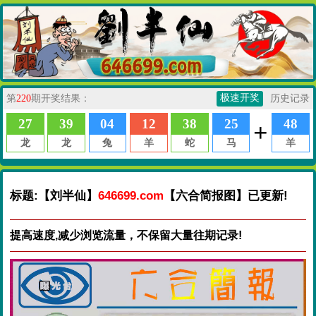
标题:【刘半仙】
646699.com
【六合简报图】已更新!
提高速度,减少浏览流量，不保留大量往期记录!