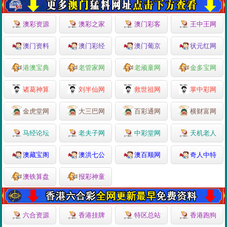
澳彩资源
澳彩之家
澳门彩客
王中王网
澳门资料
澳门彩经
澳门葡京
状元红网
港澳宝典
老管家网
老顽童网
金多宝网
诸葛神算
刘半仙网
救世祖网
掌中彩网
金虎堂网
大三巴网
百彩通网
横财富网
马经论坛
老夫子网
中彩堂网
天机老人
澳藏宝阁
澳洪七公
澳百顺网
奇人中特
澳铁算盘
报彩神童
六合资源
香港挂牌
特区总站
香港跑狗