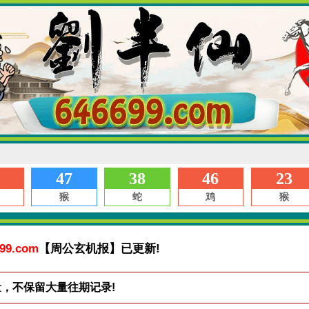
699.com
【周公玄机报】已更新!
量，不保留大量往期记录!