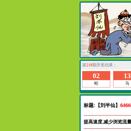
标题:【刘半仙】
646
提高速度,减少浏览流