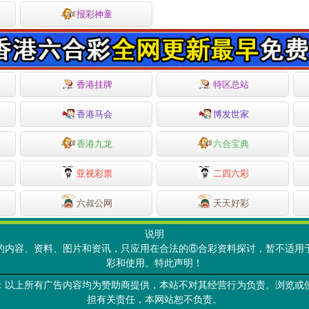
报彩神童
香港挂牌
特区总站
香港马会
博发世家
香港九龙
六合宝典
亚视彩票
二四六彩
六叔公网
天天好彩
说明
的内容、资料、图片和资讯，只应用在合法的⑥合彩资料探讨，暂不适用
彩和使用。特此声明！
：以上所有广告内容均为赞助商提供，本站不对其经营行为负责。浏览或
担有关责任，本网站恕不负责。