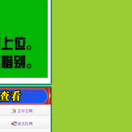
王中王网
状元红网