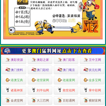
澳彩资源
澳彩之家
澳门彩客
王中王网
澳门资料
澳门彩经
澳门葡京
状元红网
港澳宝典
老管家网
老顽童网
金多宝网
诸葛神算
刘半仙网
救世祖网
掌中彩网
金虎堂网
大三巴网
百彩通网
横财富网