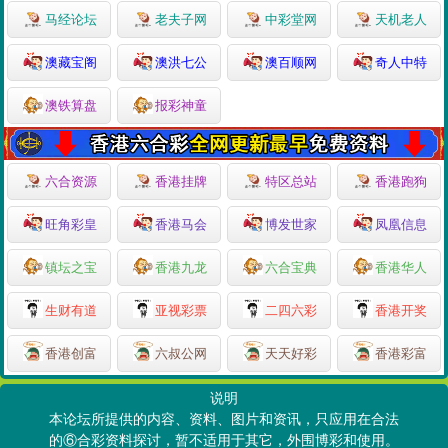
马经论坛
老夫子网
中彩堂网
天机老人
澳藏宝阁
澳洪七公
澳百顺网
奇人中特
澳铁算盘
报彩神童
六合资源
香港挂牌
特区总站
香港跑狗
旺角彩皇
香港马会
博发世家
凤凰信息
镇坛之宝
香港九龙
六合宝典
香港华人
生财有道
亚视彩票
二四六彩
香港开奖
香港创富
六叔公网
天天好彩
香港彩富
说明
本论坛所提供的内容、资料、图片和资讯，只应用在合法
的⑥合彩资料探讨，暂不适用于其它，外围博彩和使用。