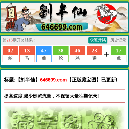
标题:【刘半仙】
646699.com
【正版藏宝图】已更新!
提高速度,减少浏览流量，不保留大量往期记录!