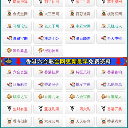
诸葛神算
刘半仙网
救世祖网
掌中彩网
金虎堂网
大三巴网
百彩通网
横财富网
马经论坛
老夫子网
中彩堂网
天机老人
澳藏宝阁
澳洪七公
澳百顺网
奇人中特
澳铁算盘
报彩神童
六合资源
香港挂牌
特区总站
香港跑狗
旺角彩皇
香港马会
博发世家
凤凰信息
镇坛之宝
香港九龙
六合宝典
香港华人
生财有道
亚视彩票
二四六彩
香港开奖
香港创富
六叔公网
天天好彩
香港彩富