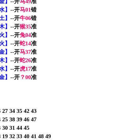
金】
--开
马49
准
水】
--开
马01
错
土】
--开
牛06
错
木】
--开
猴35
准
火】
--开
兔04
准
火】
--开
蛇14
准
金】
--开
马37
准
木】
--开
蛇26
准
水】
--开
虎17
准
金】
--开
？00
准
27 34 35 42 43
25 38 39 46 47
30 31 44 45
19 32 33 40 41 48 49