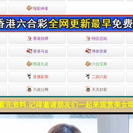
报彩神童
香港挂牌
特区总站
香港马会
博发世家
香港九龙
六合宝典
亚视彩票
二四六彩
六叔公网
天天好彩
看完资料,记得邀请朋友们一起来观赏美女