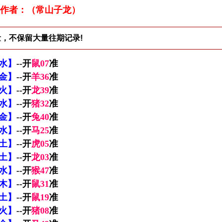
作者：（常山子龙）
量，不保留大量往期记录!
水】
--开
鼠07
准
金】
--开
羊36
准
火】
--开
龙39
准
水】
--开
猪32
准
金】
--开
兔40
准
水】
--开
马25
准
土】
--开
虎05
准
土】
--开
龙03
准
水】
--开
猴47
准
木】
--开
鼠31
准
土】
--开
鼠19
准
火】
--开
猪08
准