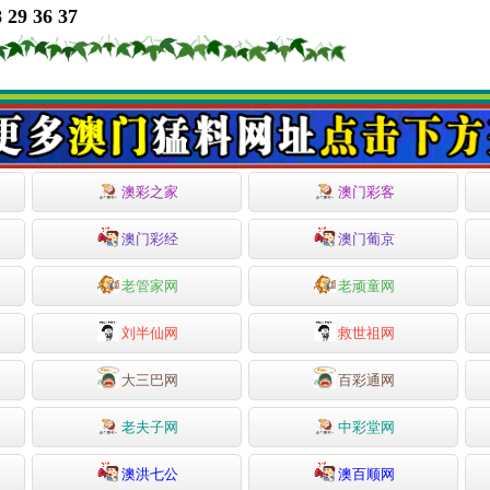
29 36 37
澳彩之家
澳门彩客
澳门彩经
澳门葡京
老管家网
老顽童网
刘半仙网
救世祖网
大三巴网
百彩通网
老夫子网
中彩堂网
澳洪七公
澳百顺网