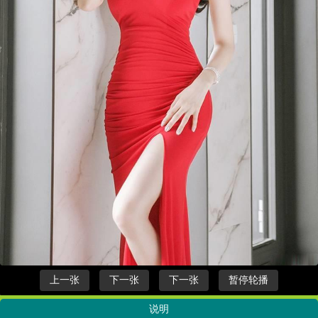
上一张
下一张
下一张
暂停轮播
说明