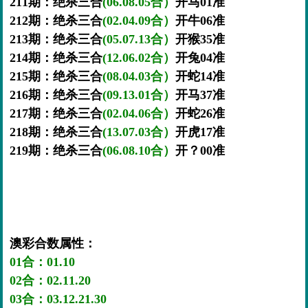
211期：绝杀三合
(06.08.05合）
开马01准
212期：绝杀三合
(02.04.09合）
开牛06准
213期：绝杀三合
(05.07.13合）
开猴35准
214期：绝杀三合
(12.06.02合）
开兔04准
215期：绝杀三合
(08.04.03合）
开蛇14准
216期：绝杀三合
(09.13.01合）
开马37准
217期：绝杀三合
(02.04.06合）
开蛇26准
218期：绝杀三合
(13.07.03合）
开虎17准
219期：绝杀三合
(06.08.10合）
开？00准
澳彩合数属性：
01合：01.10
02合：02.11.20
03合：03.12.21.30