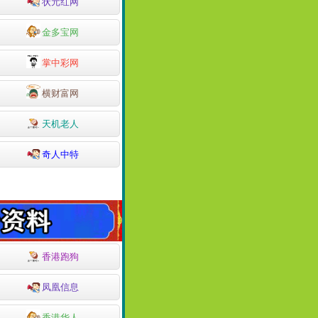
状元红网
金多宝网
掌中彩网
横财富网
天机老人
奇人中特
香港跑狗
凤凰信息
香港华人