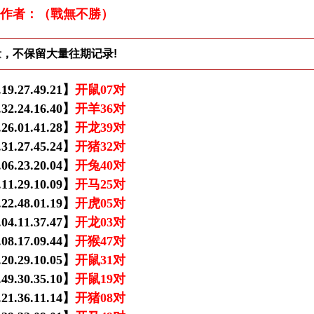
作者：（戰無不勝）
量，不保留大量往期记录!
.27.49.21】
开鼠07对
.24.16.40】
开羊36对
.01.41.28】
开龙39对
.27.45.24】
开猪32对
.23.20.04】
开兔40对
.29.10.09】
开马25对
.48.01.19】
开虎05对
.11.37.47】
开龙03对
.17.09.44】
开猴47对
.29.10.05】
开鼠31对
.30.35.10】
开鼠19对
.36.11.14】
开猪08对