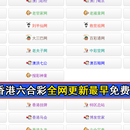
澳门彩经
澳门葡京
老管家网
老顽童网
刘半仙网
救世祖网
大三巴网
百彩通网
老夫子网
中彩堂网
澳洪七公
澳百顺网
报彩神童
香港挂牌
特区总站
香港马会
博发世家
香港九龙
六合宝典