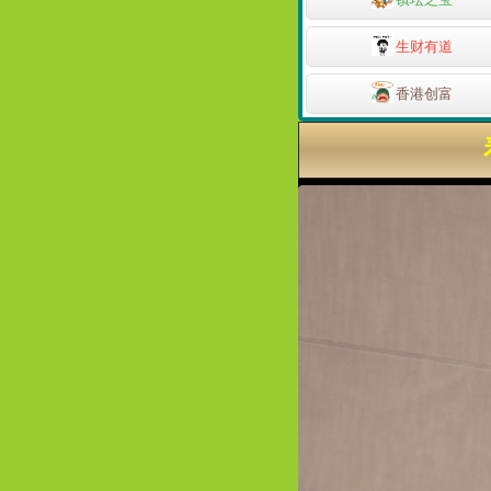
生财有道
香港创富