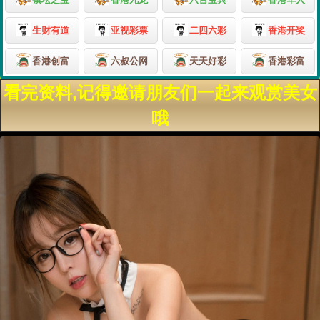
生财有道
亚视彩票
二四六彩
香港开奖
香港创富
六叔公网
天天好彩
香港彩富
看完资料,记得邀请朋友们一起来观赏美女
哦