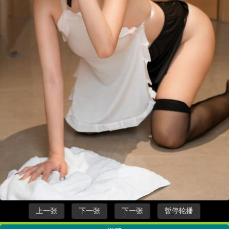
上一张
下一张
下一张
暂停轮播