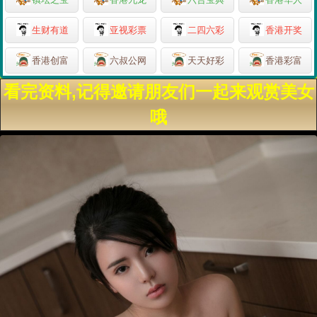
生财有道
亚视彩票
二四六彩
香港开奖
香港创富
六叔公网
天天好彩
香港彩富
看完资料,记得邀请朋友们一起来观赏美女
哦