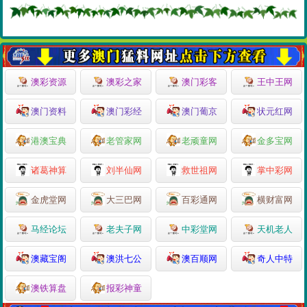
澳彩资源
澳彩之家
澳门彩客
王中王网
澳门资料
澳门彩经
澳门葡京
状元红网
港澳宝典
老管家网
老顽童网
金多宝网
诸葛神算
刘半仙网
救世祖网
掌中彩网
金虎堂网
大三巴网
百彩通网
横财富网
马经论坛
老夫子网
中彩堂网
天机老人
澳藏宝阁
澳洪七公
澳百顺网
奇人中特
澳铁算盘
报彩神童