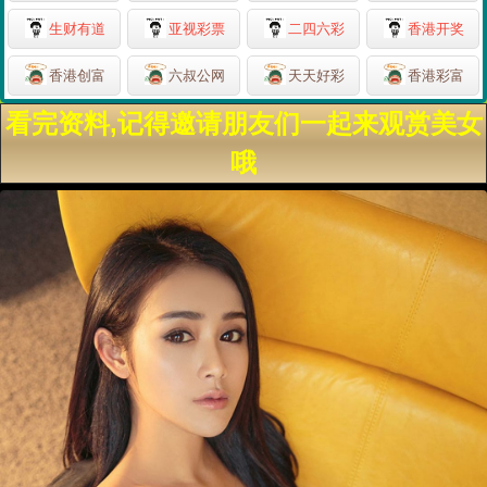
生财有道
亚视彩票
二四六彩
香港开奖
香港创富
六叔公网
天天好彩
香港彩富
看完资料,记得邀请朋友们一起来观赏美女
哦