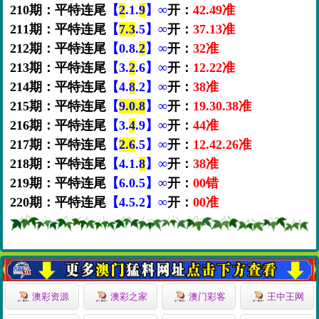
210期：平特连尾
【
2
.1.
9
】∞
开：
42.49准
211期：平特连尾
【
7.3
.5】∞
开：
37.13准
212期：平特连尾
【0.8.
2
】∞
开：
32准
213期：平特连尾
【3.
2
.6】∞
开：
12.22准
214期：平特连尾
【4.
8
.2】∞
开：
38准
215期：平特连尾
【
9.0.8
】∞
开：
19.30.38准
216期：平特连尾
【3.
4
.9】∞
开：
44准
217期：平特连尾
【
2.6
.5】∞
开：
12.42.26准
218期：平特连尾
【4.1.
8
】∞
开：
38准
219期：平特连尾
【6.0.5】∞
开：
00错
220期：平特连尾
【4.5.2】∞
开：
00准
澳彩资源
澳彩之家
澳门彩客
王中王网